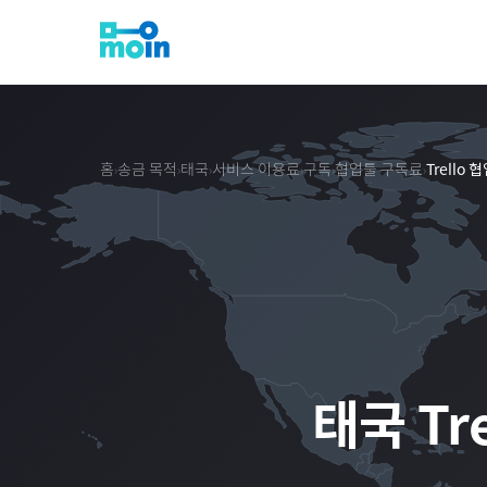
홈
송금 목적
태국
서비스 이용료
구독
협업툴 구독료
Trello 
›
›
›
›
›
›
태국
Tr