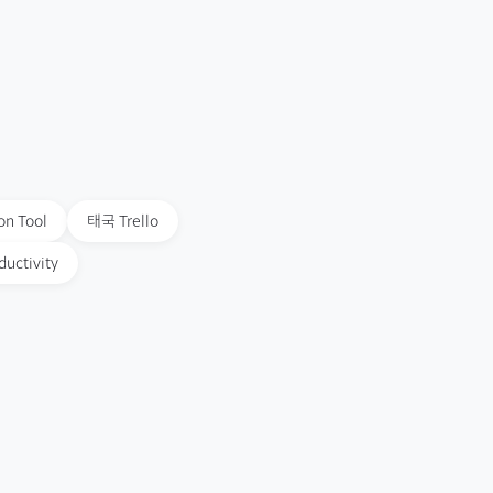
on Tool
태국
Trello
ductivity