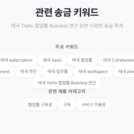
관련 송금 키워드
태국
Trello 협업툴 Business 연간
관련 다양한 송금 목적
주요 키워드
태국
subscription
태국
SaaS
태국
협업툴
태국
Collaborati
iness
태국
연간
태국
업무툴
태국
workspace
태국
pro
태국
Trello 협업툴 Business 연간
관련 제품 카테고리
협업툴 구독료
구독
서비스 이용료