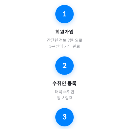
1
회원가입
간단한 정보 입력으로
1분 만에 가입 완료
2
수취인 등록
태국
수취인
정보 입력
3