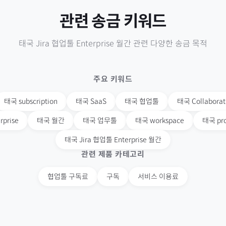
관련 송금 키워드
태국
Jira 협업툴 Enterprise 월간
관련 다양한 송금 목적
주요 키워드
태국
subscription
태국
SaaS
태국
협업툴
태국
Collaborat
rprise
태국
월간
태국
업무툴
태국
workspace
태국
pr
태국
Jira 협업툴 Enterprise 월간
관련 제품 카테고리
협업툴 구독료
구독
서비스 이용료