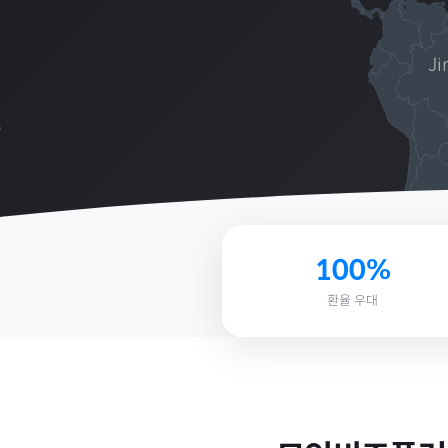
Ji
100%
환율 우대