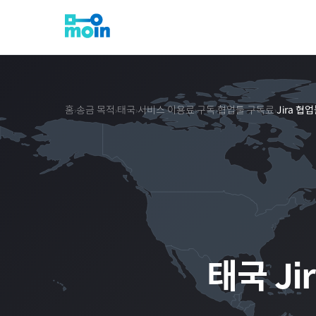
홈
송금 목적
태국
서비스 이용료
구독
협업툴 구독료
Jira 협업
›
›
›
›
›
›
태국
Ji