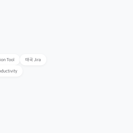
ion Tool
태국
Jira
oductivity