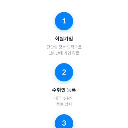
1
회원가입
간단한 정보 입력으로
1분 만에 가입 완료
2
수취인 등록
태국
수취인
정보 입력
3