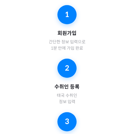
1
회원가입
간단한 정보 입력으로
1분 만에 가입 완료
2
수취인 등록
태국
수취인
정보 입력
3