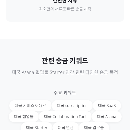
간편한 서류
최소한의 서류로 빠른 송금 시작
관련 송금 키워드
태국
Asana 협업툴 Starter 연간
관련 다양한 송금 목적
주요 키워드
태국
서비스 이용료
태국
subscription
태국
SaaS
태국
협업툴
태국
Collaboration Tool
태국
Asana
태국
Starter
태국
연간
태국
업무툴