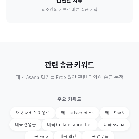
간편한 서류
최소한의 서류로 빠른 송금 시작
관련 송금 키워드
태국
Asana 협업툴 Free 월간
관련 다양한 송금 목적
주요 키워드
태국
서비스 이용료
태국
subscription
태국
SaaS
태국
협업툴
태국
Collaboration Tool
태국
Asana
태국
Free
태국
월간
태국
업무툴