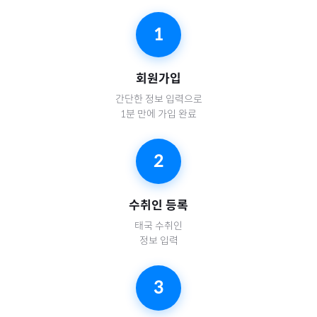
1
회원가입
간단한 정보 입력으로
1분 만에 가입 완료
2
수취인 등록
태국
수취인
정보 입력
3