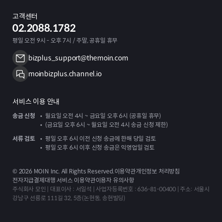
고객센터
02.2088.1782
평일 오전 9시 - 오후 7시 / 주말, 공휴일 휴무
bizplus_support@themoin.com
moinbizplus.channel.io
서비스 이용 안내
송금 신청
월요일 오전 4시 ~ 금요일 오후 6시 (공휴일 휴무)
(금요일 오후 6시 ~ 월요일 오전 4시 송금 신청 제한)
서류 검토
평일 오후 6시 이전 신청 송금에 한해 당일 검토
평일 오후 6시 이후 신청 송금은 익영업일 검토
©
2026
MOIN Inc. All Rights Reserved.
이용약관
개인정보 처리방침
전자지급결제대행 서비스 이용약관
이용자 유의사항
주식회사 모인 | 대표이사 : 서일석 | 사업자등록번호 : 636-81-00400 | 주소: 서울시
강남구 선릉로 111길 32, 5층(논현동, 송현빌딩)