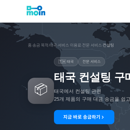
홈
송금 목적
태국
서비스 이용료
전문 서비스
컨설팅
›
›
›
›
›
🇹🇭
태국
전문 서비스
태국 컨설팅 구
📦
태국
에서
컨설팅
관련
25
개 제품의 구매 대금 송금을 쉽
지금 바로 송금하기