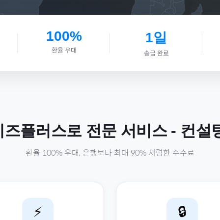
100%
1일
환율 우대
송금 완료
비즈플러스로
전문 서비스
-
컨설
환율 100% 우대, 은행보다 최대 90% 저렴한 수수료
⚡
🔒