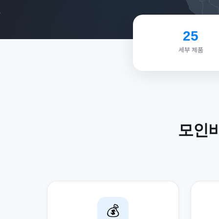
25
세부 제품
모인
💰