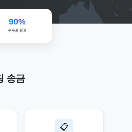
90%
수수료 절감
팅
송금
📋