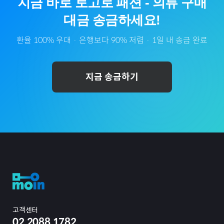
지금 바로
토고
로
패션
-
의류
구매
대금 송금하세요!
환율 100% 우대 · 은행보다 90% 저렴 · 1일 내 송금 완료
지금 송금하기
고객센터
02.2088.1782