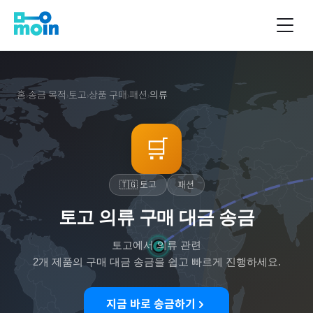
홈
송금 목적
토고
상품 구매
패션
의류
›
›
›
›
›
🛒
🇹🇬
토고
패션
토고 의류 구매 대금 송금
토고
에서
의류
관련
2
개 제품의 구매 대금 송금을 쉽고 빠르게 진행하세요.
지금 바로 송금하기