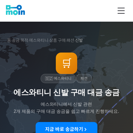
홈
송금 목적
에스와티니
상품 구매
패션
신발
›
›
›
›
›
🛒
🇸🇿
에스와티니
패션
에스와티니 신발 구매 대금 송금
에스와티니
에서
신발
관련
2
개 제품의 구매 대금 송금을 쉽고 빠르게 진행하세요.
지금 바로 송금하기