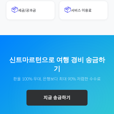
📦
📦
세금/공과금
서비스 이용료
신트마르턴
으로
여행 경비
송금하
기
환율 100% 우대, 은행보다 최대 90% 저렴한 수수료
지금 송금하기