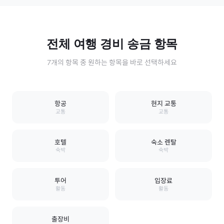
전체
여행 경비
송금 항목
7
개의 항목 중 원하는 항목을 바로 선택하세요
항공
현지 교통
교통
교통
호텔
숙소 렌탈
숙박
숙박
투어
입장료
활동
활동
출장비