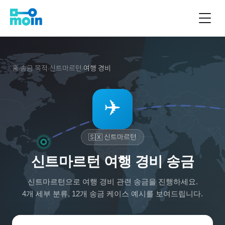
홈
송금 목적
신트마르턴
여행 경비
›
›
›
✈️
🇸🇽
신트마르턴
신트마르턴 여행 경비 송금
신트마르턴
으로
여행 경비
관련 송금을 진행하세요.
4
개 세부 분류,
12
개 송금 케이스 예시를 보여드립니다.