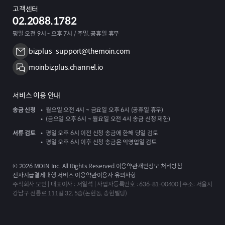
고객센터
02.2088.1782
평일 오전 9시 - 오후 7시 / 주말, 공휴일 휴무
bizplus_support@themoin.com
moinbizplus.channel.io
서비스 이용 안내
송금 신청
월요일 오전 4시 ~ 금요일 오후 6시 (공휴일 휴무)
(금요일 오후 6시 ~ 월요일 오전 4시 송금 신청 제한)
서류 검토
평일 오후 6시 이전 신청 송금에 한해 당일 검토
평일 오후 6시 이후 신청 송금은 익영업일 검토
©
2026
MOIN Inc. All Rights Reserved.
이용약관
개인정보 처리방침
전자지급결제대행 서비스 이용약관
이용자 유의사항
주식회사 모인 | 대표이사 : 서일석 | 사업자등록번호 : 636-81-00400 | 주소: 서울시
강남구 선릉로 111길 32, 5층(논현동, 송현빌딩)