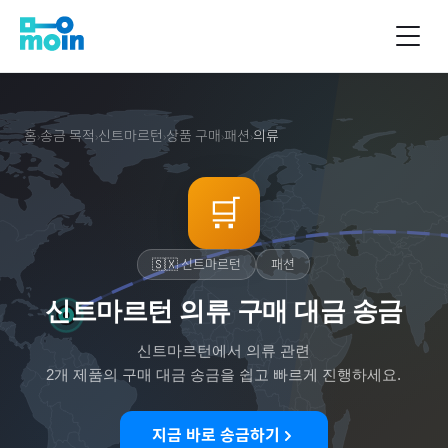
홈
송금 목적
신트마르턴
상품 구매
패션
의류
›
›
›
›
›
🛒
🇸🇽
신트마르턴
패션
신트마르턴 의류 구매 대금 송금
신트마르턴
에서
의류
관련
2
개 제품의 구매 대금 송금을 쉽고 빠르게 진행하세요.
지금 바로 송금하기