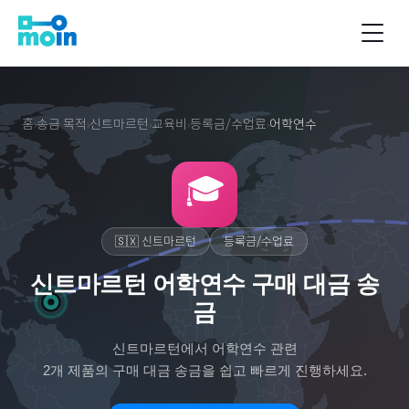
홈
송금 목적
신트마르턴
교육비
등록금/수업료
어학연수
›
›
›
›
›
🎓
🇸🇽
신트마르턴
등록금/수업료
신트마르턴 어학연수 구매 대금 송
금
신트마르턴
에서
어학연수
관련
2
개 제품의 구매 대금 송금을 쉽고 빠르게 진행하세요.