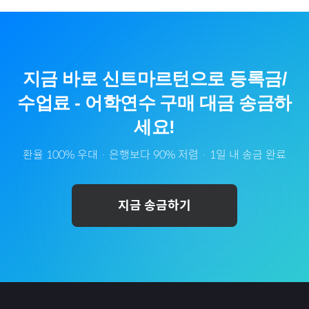
지금 바로
신트마르턴
으로
등록금/
수업료
-
어학연수
구매 대금 송금하
세요!
환율 100% 우대 · 은행보다 90% 저렴 · 1일 내 송금 완료
지금 송금하기