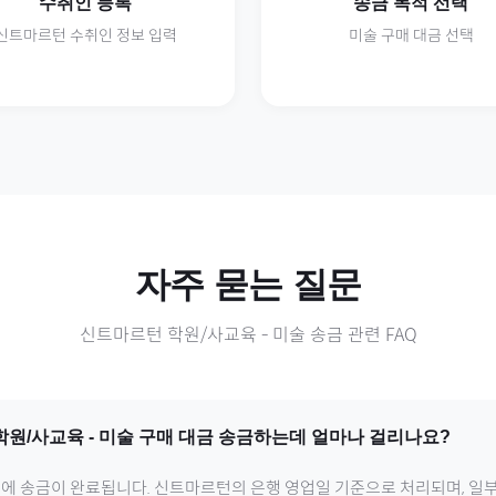
수취인 등록
송금 목적 선택
신트마르턴
수취인 정보 입력
미술
구매 대금 선택
자주 묻는 질문
신트마르턴
학원/사교육
-
미술
송금 관련 FAQ
학원/사교육
-
미술
구매 대금 송금하는데 얼마나 걸리나요?
내에 송금이 완료됩니다.
신트마르턴
의 은행 영업일 기준으로 처리되며, 일부