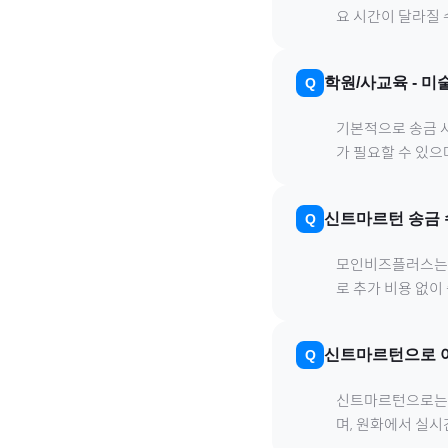
요 시간이 달라질 
학원/사교육
-
미
기본적으로 송금 사
가 필요할 수 있
신트마르턴
송금 
모인비즈플러스는 은
로 추가 비용 없이
신트마르턴
으로
신트마르턴
으로
는
며, 원화에서 실시