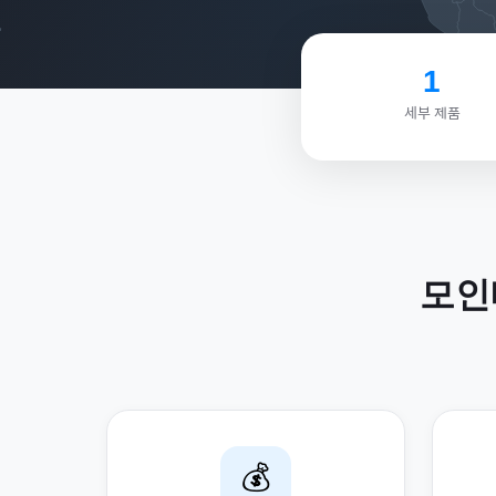
1
세부 제품
모인
💰