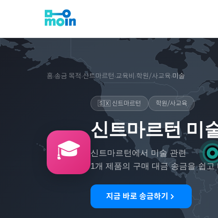
홈
송금 목적
신트마르턴
교육비
학원/사교육
미술
›
›
›
›
›
🇸🇽
신트마르턴
학원/사교육
신트마르턴 미술
🎓
신트마르턴
에서
미술
관련
1
개 제품의 구매 대금 송금을 쉽고
지금 바로 송금하기