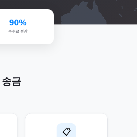
90%
수수료 절감
송금
📋