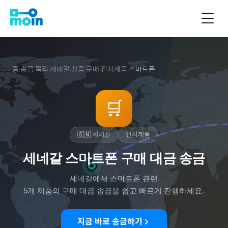
홈
송금 목적
세네갈
상품 구매
전자제품
스마트폰
›
›
›
›
›
🛒
🇸🇳
세네갈
전자제품
세네갈 스마트폰 구매 대금 송금
세네갈
에서
스마트폰
관련
5
개 제품의 구매 대금 송금을 쉽고 빠르게 진행하세요.
지금 바로 송금하기