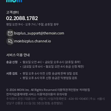
고객센터
02.2088.1782
평일 오전 9시 - 오후 7시 / 주말, 공휴일 휴무
bizplus_support@themoin.com
moinbizplus.channel.io
서비스 이용 안내
송금 신청
월요일 오전 4시 ~ 금요일 오후 6시 (공휴일 휴무)
(금요일 오후 6시 ~ 월요일 오전 4시 송금 신청 제한)
서류 검토
평일 오후 6시 이전 신청 송금에 한해 당일 검토
평일 오후 6시 이후 신청 송금은 익영업일 검토
©
2026
MOIN Inc. All Rights Reserved.
이용약관
개인정보 처리방침
전자지급결제대행 서비스 이용약관
이용자 유의사항
주식회사 모인 | 대표이사 : 서일석 | 사업자등록번호 : 636-81-00400 | 주소: 서울시
강남구 선릉로 111길 32, 5층(논현동, 송현빌딩)