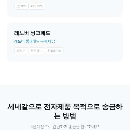
델 XPS
Dell XPS
레노버 씽크패드
레노버 씽크패드 구매 대금
레노버
씽크패드
ThinkPad
세네갈
으로
전자제품
목적으로 송금하
는 방법
4단계만으로 간편하게 송금을 완료하세요