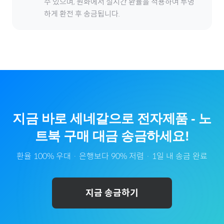
수 있으며, 원화에서 실시간 환율을 적용하여 투명
하게 환전 후 송금됩니다.
지금 바로
세네갈
으로
전자제품
-
노
트북
구매 대금 송금하세요!
환율 100% 우대 · 은행보다 90% 저렴 · 1일 내 송금 완료
지금 송금하기