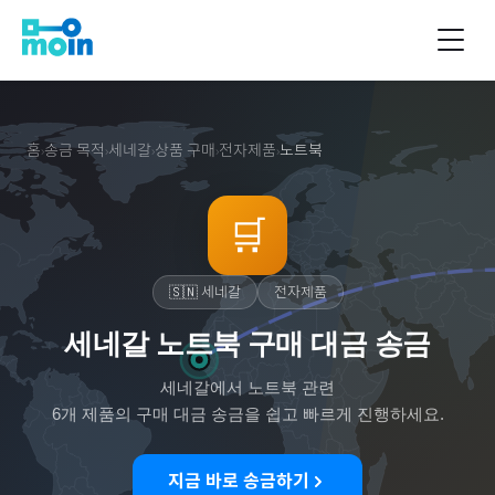
홈
송금 목적
세네갈
상품 구매
전자제품
노트북
›
›
›
›
›
🛒
🇸🇳
세네갈
전자제품
세네갈 노트북 구매 대금 송금
세네갈
에서
노트북
관련
6
개 제품의 구매 대금 송금을 쉽고 빠르게 진행하세요.
지금 바로 송금하기