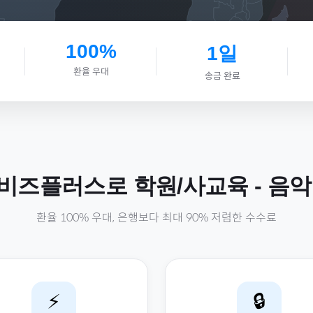
100%
1일
환율 우대
송금 완료
비즈플러스로
학원/사교육
-
음악
환율 100% 우대, 은행보다 최대 90% 저렴한 수수료
⚡
🔒