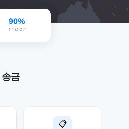
90%
수수료 절감
송금
📋