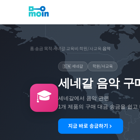
홈
송금 목적
세네갈
교육비
학원/사교육
음악
›
›
›
›
›
🇸🇳
세네갈
학원/사교육
세네갈 음악 구
🎓
세네갈
에서
음악
관련
1
개 제품의 구매 대금 송금을 쉽고
지금 바로 송금하기