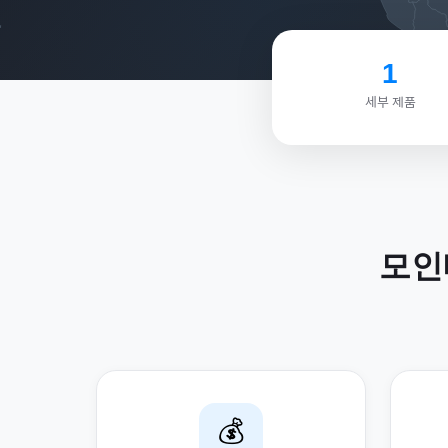
1
세부 제품
모인
💰