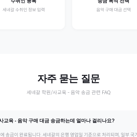
수취인 등록
송금 목적 선택
세네갈
수취인 정보 입력
음악
구매 대금 선택
자주 묻는 질문
세네갈
학원/사교육
-
음악
송금 관련 FAQ
/사교육
-
음악
구매 대금 송금하는데 얼마나 걸리나요?
내에 송금이 완료됩니다.
세네갈
의 은행 영업일 기준으로 처리되며, 일부 국