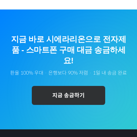
지금 바로
시에라리온
으로
전자제
품
-
스마트폰
구매 대금 송금하세
요!
환율 100% 우대 · 은행보다 90% 저렴 · 1일 내 송금 완료
지금 송금하기