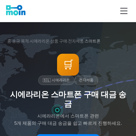
홈
송금 목적
시에라리온
상품 구매
전자제품
스마트폰
›
›
›
›
›
🛒
🇸🇱
시에라리온
전자제품
시에라리온 스마트폰 구매 대금 송
금
시에라리온
에서
스마트폰
관련
5
개 제품의 구매 대금 송금을 쉽고 빠르게 진행하세요.