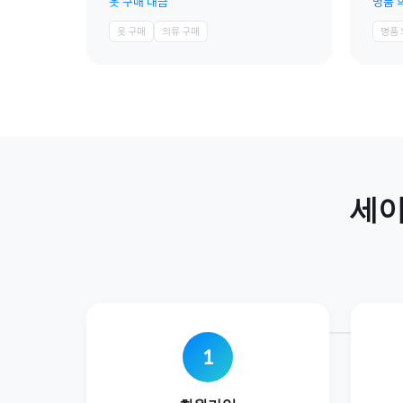
옷 구매 대금
명품 
옷 구매
의류 구매
명품
세
1