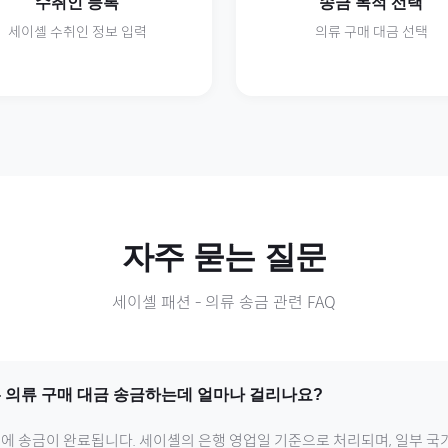
수취인 등록
송금 목적 선택
세이셸
수취인 정보 입력
의류
구매 대금 선택
자주 묻는 질문
세이셸
패션
-
의류
송금 관련 FAQ
-
의류
구매 대금 송금하는데 얼마나 걸리나요?
내에 송금이 완료됩니다.
세이셸
의 은행 영업일 기준으로 처리되며, 일부 국