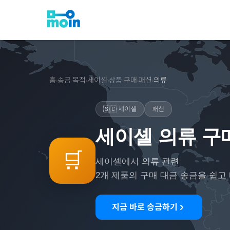
홈
송금 목적
세이셸
상품 구매
패션
의류
›
›
›
›
›
🇸🇨
세이셸
패션
세이셸 의류 구
🛒
세이셸
에서
의류
관련
2
개 제품의 구매 대금 송금을 쉽고
지금 바로 송금하기