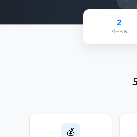
2
세부 제품
💰