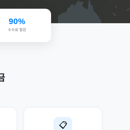
90%
수수료 절감
금
📋