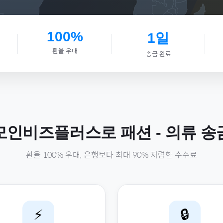
100%
1일
환율 우대
송금 완료
모인비즈플러스로
패션
-
의류
송
환율 100% 우대, 은행보다 최대 90% 저렴한 수수료
⚡
🔒