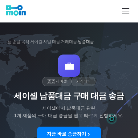
홈
송금 목적
세이셸
사업 대금
거래대금
납품대금
›
›
›
›
›
💼
🇸🇨
세이셸
거래대금
세이셸 납품대금 구매 대금 송금
세이셸
에서
납품대금
관련
1
개 제품의 구매 대금 송금을 쉽고 빠르게 진행하세요.
지금 바로 송금하기