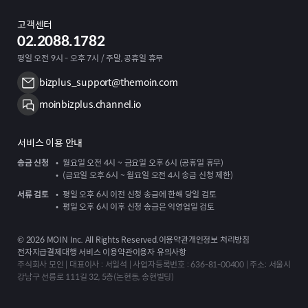
고객센터
02.2088.1782
평일 오전 9시 - 오후 7시 / 주말, 공휴일 휴무
bizplus_support@themoin.com
moinbizplus.channel.io
서비스 이용 안내
송금 신청
월요일 오전 4시 ~ 금요일 오후 6시 (공휴일 휴무)
(금요일 오후 6시 ~ 월요일 오전 4시 송금 신청 제한)
서류 검토
평일 오후 6시 이전 신청 송금에 한해 당일 검토
평일 오후 6시 이후 신청 송금은 익영업일 검토
©
2026
MOIN Inc. All Rights Reserved.
이용약관
개인정보 처리방침
전자지급결제대행 서비스 이용약관
이용자 유의사항
주식회사 모인 | 대표이사 : 서일석 | 사업자등록번호 : 636-81-00400 | 주소: 서울시
강남구 선릉로 111길 32, 5층(논현동, 송현빌딩)