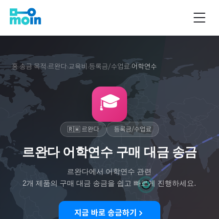
홈
송금 목적
르완다
교육비
등록금/수업료
어학연수
›
›
›
›
›
🎓
🇷🇼
르완다
등록금/수업료
르완다 어학연수 구매 대금 송금
르완다
에서
어학연수
관련
2
개 제품의 구매 대금 송금을 쉽고 빠르게 진행하세요.
지금 바로 송금하기