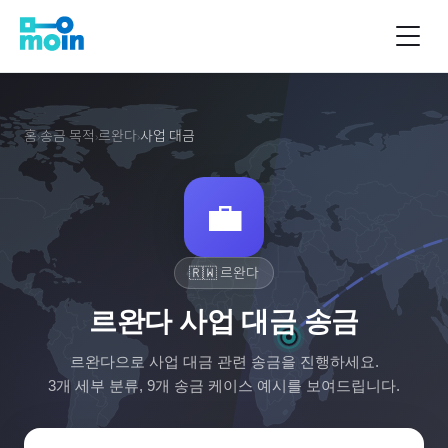
홈
송금 목적
르완다
사업 대금
›
›
›
💼
🇷🇼
르완다
르완다 사업 대금 송금
르완다
으로
사업 대금
관련 송금을 진행하세요.
3
개 세부 분류,
9
개 송금 케이스 예시를 보여드립니다.