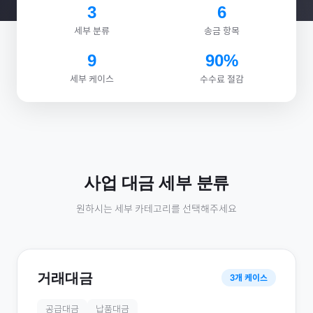
3
6
세부 분류
송금 항목
9
90%
세부 케이스
수수료 절감
사업 대금
세부 분류
원하시는 세부 카테고리를 선택해주세요
거래대금
3
개 케이스
공급대금
납품대금