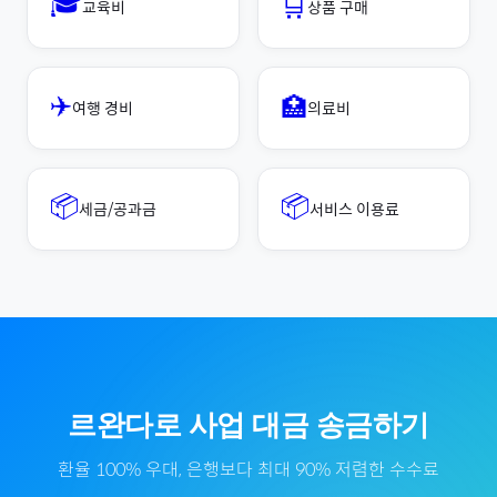
🎓
🛒
교육비
상품 구매
✈️
🏥
여행 경비
의료비
📦
📦
세금/공과금
서비스 이용료
르완다
로
사업 대금
송금하기
환율 100% 우대, 은행보다 최대 90% 저렴한 수수료