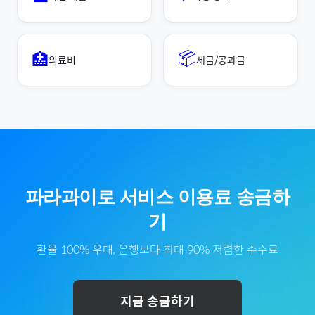
📦
🏥
의료비
세금/공과금
파라과이
로
서비스 이용료
송금하
기
환율 100% 우대, 은행보다 최대 90% 저렴한 수수료
지금 송금하기