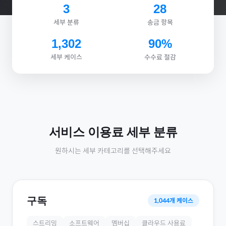
3
28
세부 분류
송금 항목
1,302
90%
세부 케이스
수수료 절감
서비스 이용료
세부 분류
원하시는 세부 카테고리를 선택해주세요
구독
1,044
개 케이스
스트리밍
소프트웨어
멤버십
클라우드 사용료