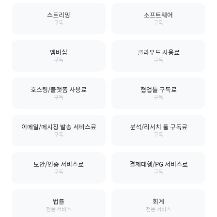
스트리밍
소프트웨어
구독
구독
멤버십
클라우드 사용료
구독
구독
호스팅/플랫폼 사용료
협업툴 구독료
구독
구독
이메일/메시징 발송 서비스료
분석/리서치 툴 구독료
구독
구독
보안/인증 서비스료
결제대행/PG 서비스료
구독
구독
법률
회계
전문 서비스
전문 서비스