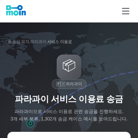
홈
송금 목적
파라과이
서비스 이용료
›
›
›
📦
🇵🇾
파라과이
파라과이 서비스 이용료 송금
파라과이
으로
서비스 이용료
관련 송금을 진행하세요.
3
개 세부 분류,
1,302
개 송금 케이스 예시를 보여드립니다.