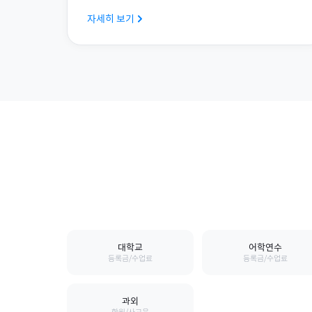
자세히 보기
대학교
어학연수
등록금/수업료
등록금/수업료
과외