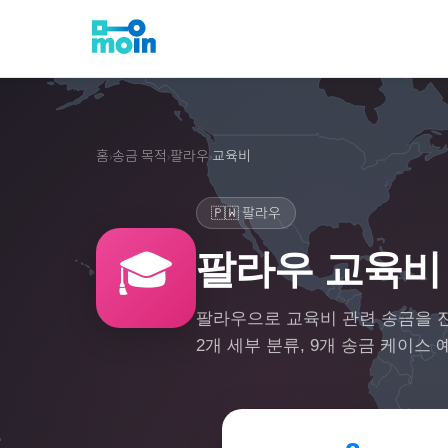
홈
송금 목적
팔라우
교육비
›
›
›
🇵🇼
팔라우
🎓
팔라우 교육비
팔라우
으로
교육비
관련 송금을 
2
개 세부 분류,
9
개 송금 케이스 