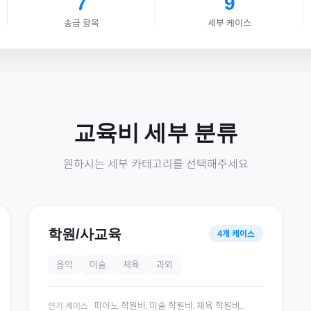
7
9
송금 항목
세부 케이스
교육비
세부 분류
원하시는 세부 카테고리를 선택해주세요
학원/사교육
4
개 케이스
음악
미술
체육
과외
피아노 학원비, 미술 학원비, 체육 학원비
...
인기 케이스