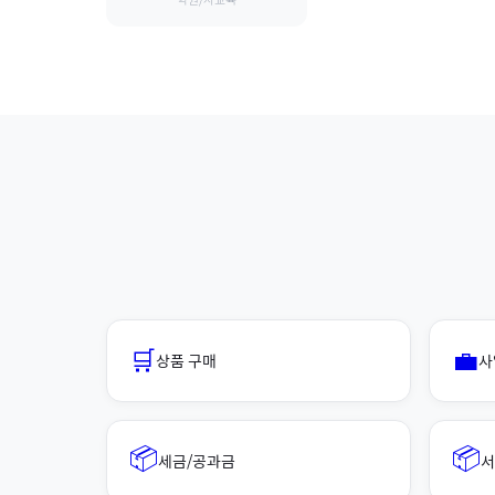
학원/사교육
🛒
💼
상품 구매
사
📦
📦
세금/공과금
서