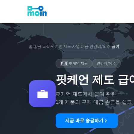
홈
송금 목적
핏케언 제도
사업 대금
인건비/외주
급여
›
›
›
›
›
🇵🇳
핏케언 제도
인건비/외주
핏케언 제도 급
💼
핏케언 제도
에서
급여
관련
1
개 제품의 구매 대금 송금을 쉽고
지금 바로 송금하기