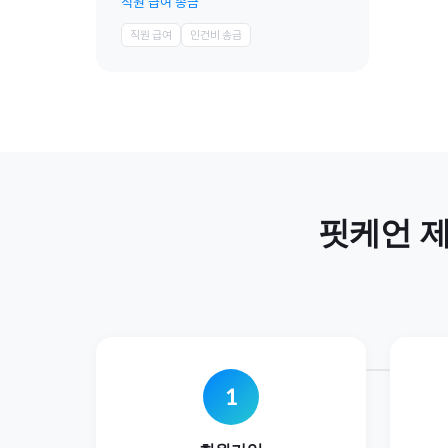
직원 급여 송금
직원 급여
인건비 송금
핏케언 
1