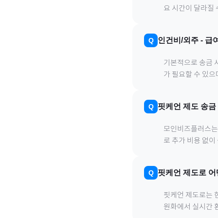
요 시간이 달라질 
인건비/외주
-
급
기본적으로 송금 사
가 필요할 수 있
핏케언 제도
송금
모인비즈플러스는 은
로 추가 비용 없이
핏케언 제도
로
어
핏케언 제도
로
는 
원화에서 실시간 