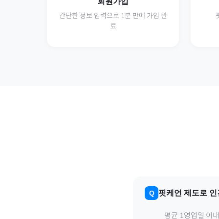
회원가입
간단한 정보 입력으로 1분 만에 가입 완
료
핏케언 제도
로
인
평균 1영업일 이