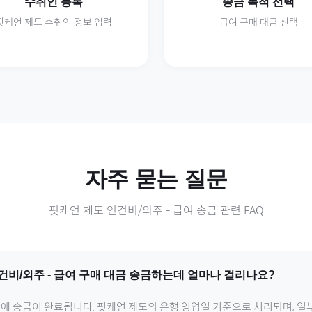
수취인 등록
송금 목적 선택
핏케언 제도
수취인 정보 입력
급여
구매 대금 선택
자주 묻는 질문
핏케언 제도
인건비/외주
-
급여
송금 관련 FAQ
건비/외주
-
급여
구매 대금 송금하는데 얼마나 걸리나요?
내에 송금이 완료됩니다.
핏케언 제도
의 은행 영업일 기준으로 처리되며, 일