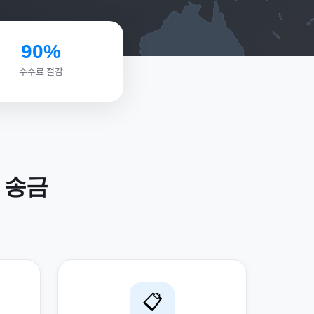
90%
수수료 절감
송금
📋