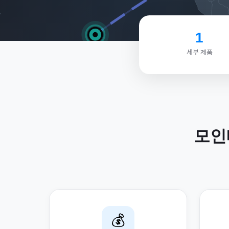
1
세부 제품
모인
💰