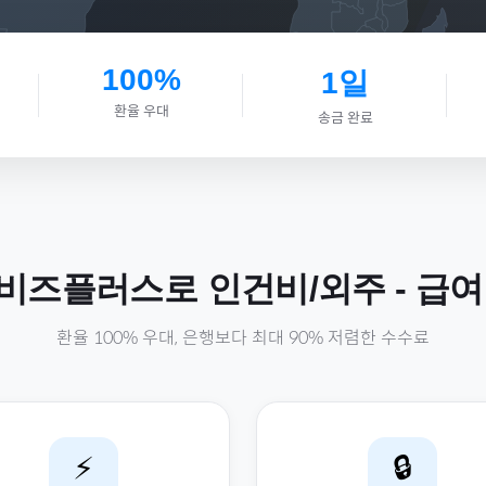
100%
1일
환율 우대
송금 완료
비즈플러스로
인건비/외주
-
급여
환율 100% 우대, 은행보다 최대 90% 저렴한 수수료
⚡
🔒