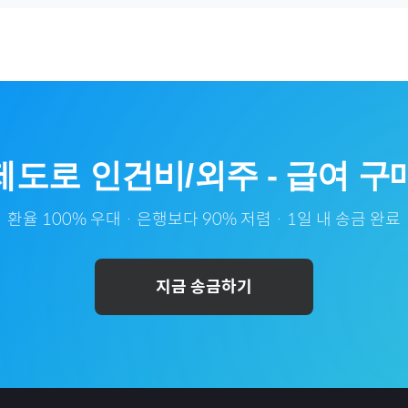
제도
로
인건비/외주
-
급여
구매
환율 100% 우대 · 은행보다 90% 저렴 · 1일 내 송금 완료
지금 송금하기