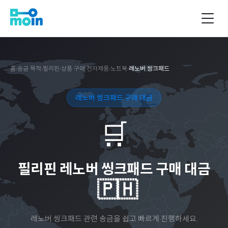
홈
›
송금 목적
›
필리핀
›
상품 구매
›
전자제품
›
노트북
›
레노버 씽크패드
레노버 씽크패드 구매 대금
🛒
필리핀
레노버 씽크패드 구매 대금
🇵🇭
레노버 씽크패드
관련 송금을 쉽고 빠르게 진행하세요.