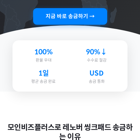
지금 바로 송금하기 →
100%
90%↓
환율 우대
수수료 절감
1일
USD
평균 송금 완료
송금 통화
모인비즈플러스로
레노버 씽크패드
송금하
는 이유