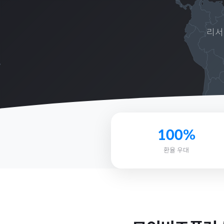
리서
100%
환율 우대