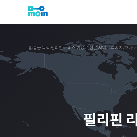
홈
송금 목적
필리핀
서비스 이용료
전문 서비스
리서치/조사 
›
›
›
›
›
필리핀
리