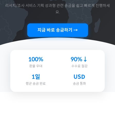
리서치/조사 서비스 기획 성과형
관련 송금을 쉽고 빠르게 진행하세
요.
지금 바로 송금하기 →
100%
90%↓
환율 우대
수수료 절감
1일
USD
평균 송금 완료
송금 통화