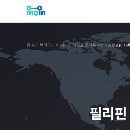
홈
송금 목적
필리핀
서비스 이용료
플랫폼
API 사용료
API 
›
›
›
›
›
›
필리핀