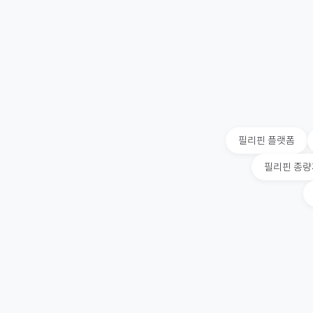
필리핀
플랫폼
필리핀
종량