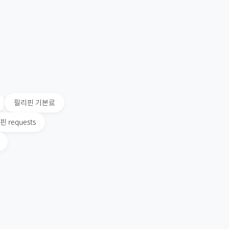
필리핀
기본료
핀
requests