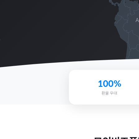
100%
환율 우대