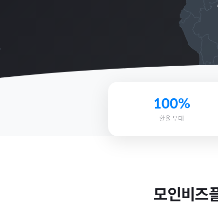
100%
환율 우대
모인비즈