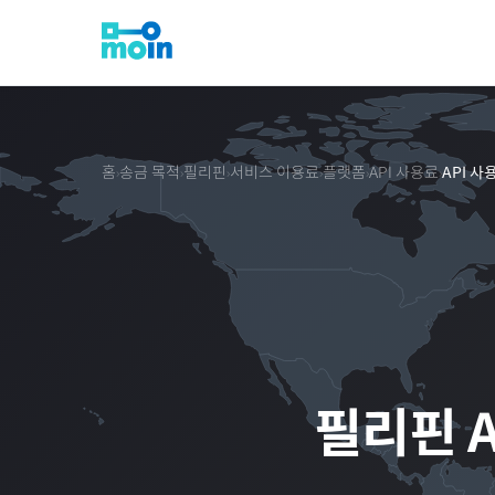
홈
송금 목적
필리핀
서비스 이용료
플랫폼
API 사용료
API 
›
›
›
›
›
›
필리핀