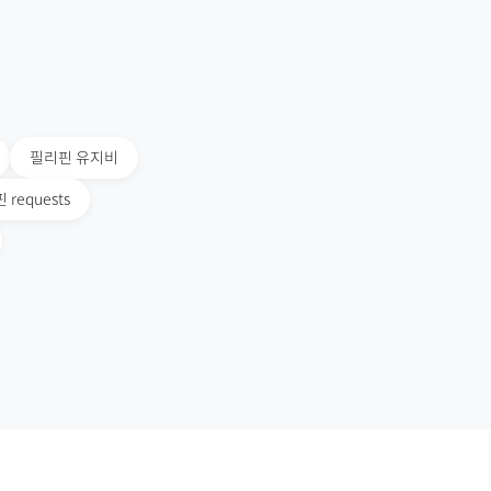
필리핀
유지비
핀
requests