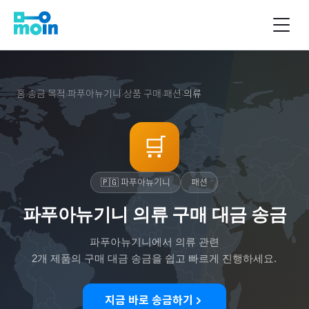
홈
송금 목적
파푸아뉴기니
상품 구매
패션
의류
›
›
›
›
›
🛒
🇵🇬
파푸아뉴기니
패션
파푸아뉴기니 의류 구매 대금 송금
파푸아뉴기니
에서
의류
관련
2
개 제품의 구매 대금 송금을 쉽고 빠르게 진행하세요.
지금 바로 송금하기