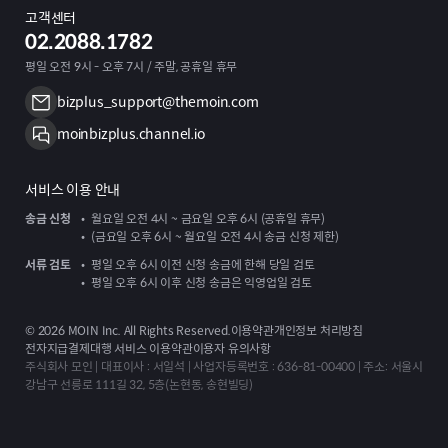
고객센터
02.2088.1782
평일 오전 9시 - 오후 7시 / 주말, 공휴일 휴무
bizplus_support@themoin.com
moinbizplus.channel.io
서비스 이용 안내
송금 신청
월요일 오전 4시 ~ 금요일 오후 6시 (공휴일 휴무)
(금요일 오후 6시 ~ 월요일 오전 4시 송금 신청 제한)
서류 검토
평일 오후 6시 이전 신청 송금에 한해 당일 검토
평일 오후 6시 이후 신청 송금은 익영업일 검토
©
2026
MOIN Inc. All Rights Reserved.
이용약관
개인정보 처리방침
전자지급결제대행 서비스 이용약관
이용자 유의사항
주식회사 모인 | 대표이사 : 서일석 | 사업자등록번호 : 636-81-00400 | 주소: 서울시
강남구 선릉로 111길 32, 5층(논현동, 송현빌딩)