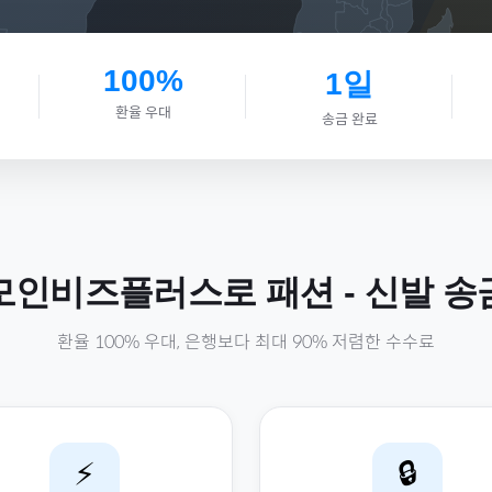
100%
1일
환율 우대
송금 완료
모인비즈플러스로
패션
-
신발
송
환율 100% 우대, 은행보다 최대 90% 저렴한 수수료
⚡
🔒