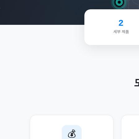
2
세부 제품
💰