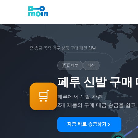
홈
송금 목적
페루
상품 구매
패션
신발
›
›
›
›
›
🇵🇪
페루
패션
페루 신발 구매
🛒
페루
에서
신발
관련
2
개 제품의 구매 대금 송금을 쉽고
지금 바로 송금하기