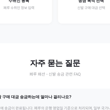
수취인 등록
송금 목적 선택
페루
수취인 정보 입력
신발
구매 대금 선택
자주 묻는 질문
페루
패션
-
신발
송금 관련 FAQ
발
구매 대금 송금하는데 얼마나 걸리나요?
내에 송금이 완료됩니다.
페루
의 은행 영업일 기준으로 처리되며, 일부 국가