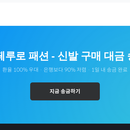
페루
로
패션
-
신발
구매 대금 
환율 100% 우대 · 은행보다 90% 저렴 · 1일 내 송금 완료
지금 송금하기