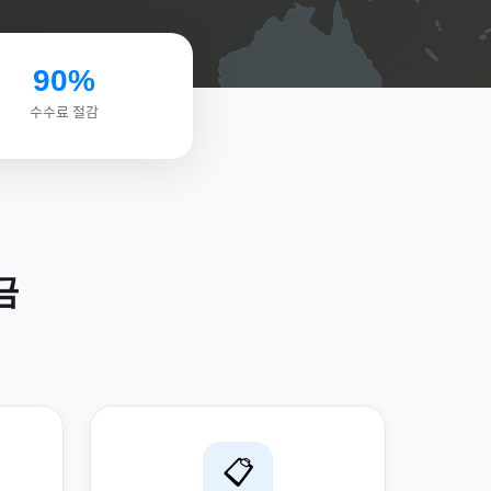
90%
수수료 절감
금
📋