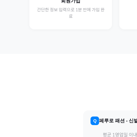
회원가입
간단한 정보 입력으로 1분 만에 가입 완
료
페루
로
패션
-
신
평균 1영업일 이