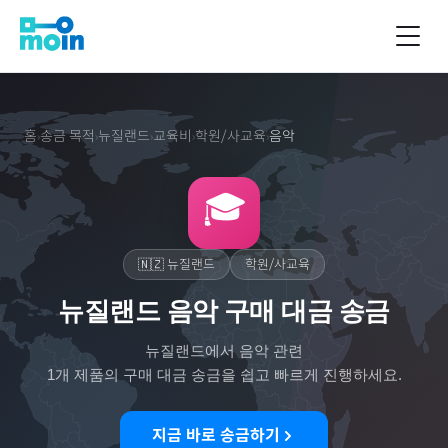
홈
송금 목적
뉴질랜드
교육비
학원/사교육
음악
›
›
›
›
›
🎓
🇳🇿
뉴질랜드
학원/사교육
뉴질랜드 음악 구매 대금 송금
뉴질랜드
에서
음악
관련
1
개 제품의 구매 대금 송금을 쉽고 빠르게 진행하세요.
지금 바로 송금하기