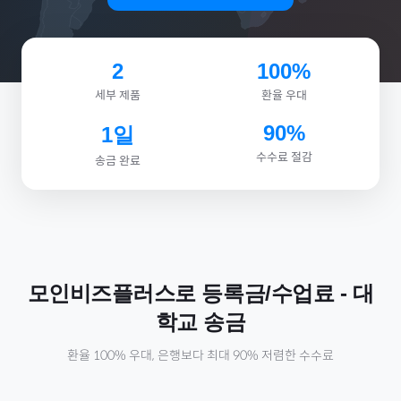
2
100%
세부 제품
환율 우대
90%
1일
수수료 절감
송금 완료
모인비즈플러스로
등록금/수업료
-
대
학교
송금
환율 100% 우대, 은행보다 최대 90% 저렴한 수수료