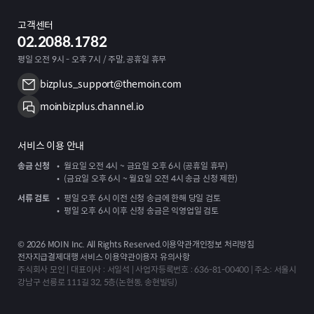
고객센터
02.2088.1782
평일 오전 9시 - 오후 7시 / 주말, 공휴일 휴무
bizplus_support@themoin.com
moinbizplus.channel.io
서비스 이용 안내
송금 신청
월요일 오전 4시 ~ 금요일 오후 6시 (공휴일 휴무)
(금요일 오후 6시 ~ 월요일 오전 4시 송금 신청 제한)
서류 검토
평일 오후 6시 이전 신청 송금에 한해 당일 검토
평일 오후 6시 이후 신청 송금은 익영업일 검토
©
2026
MOIN Inc. All Rights Reserved.
이용약관
개인정보 처리방침
전자지급결제대행 서비스 이용약관
이용자 유의사항
주식회사 모인 | 대표이사 : 서일석 | 사업자등록번호 : 636-81-00400 | 주소: 서울시
강남구 선릉로 111길 32, 5층(논현동, 송현빌딩)