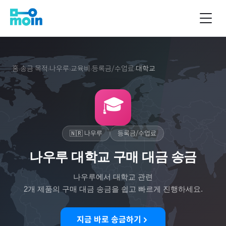
홈
송금 목적
나우루
교육비
등록금/수업료
대학교
›
›
›
›
›
🎓
🇳🇷
나우루
등록금/수업료
나우루 대학교 구매 대금 송금
나우루
에서
대학교
관련
2
개 제품의 구매 대금 송금을 쉽고 빠르게 진행하세요.
지금 바로 송금하기