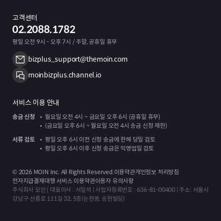
고객센터
02.2088.1782
평일 오전 9시 - 오후 7시 / 주말, 공휴일 휴무
bizplus_support@themoin.com
moinbizplus.channel.io
서비스 이용 안내
송금 신청
월요일 오전 4시 ~ 금요일 오후 6시 (공휴일 휴무)
(금요일 오후 6시 ~ 월요일 오전 4시 송금 신청 제한)
서류 검토
평일 오후 6시 이전 신청 송금에 한해 당일 검토
평일 오후 6시 이후 신청 송금은 익영업일 검토
©
2026
MOIN Inc. All Rights Reserved.
이용약관
개인정보 처리방침
전자지급결제대행 서비스 이용약관
이용자 유의사항
주식회사 모인 | 대표이사 : 서일석 | 사업자등록번호 : 636-81-00400 | 주소: 서울시
강남구 선릉로 111길 32, 5층(논현동, 송현빌딩)