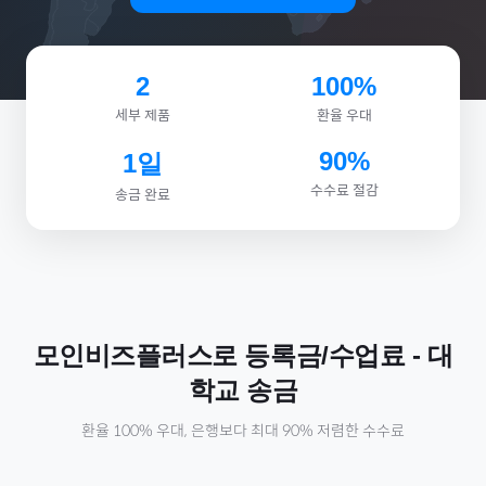
2
100%
세부 제품
환율 우대
90%
1일
수수료 절감
송금 완료
모인비즈플러스로
등록금/수업료
-
대
학교
송금
환율 100% 우대, 은행보다 최대 90% 저렴한 수수료