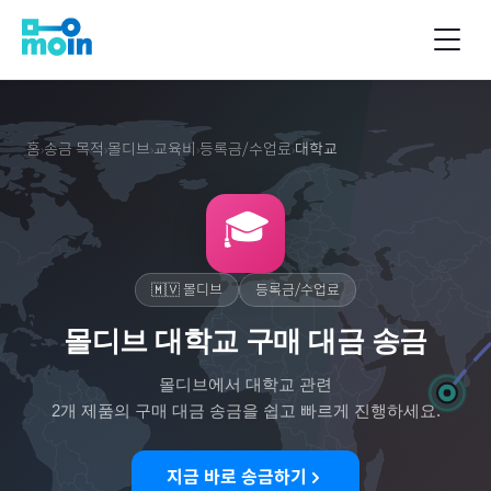
홈
송금 목적
몰디브
교육비
등록금/수업료
대학교
›
›
›
›
›
🎓
🇲🇻
몰디브
등록금/수업료
몰디브 대학교 구매 대금 송금
몰디브
에서
대학교
관련
2
개 제품의 구매 대금 송금을 쉽고 빠르게 진행하세요.
지금 바로 송금하기