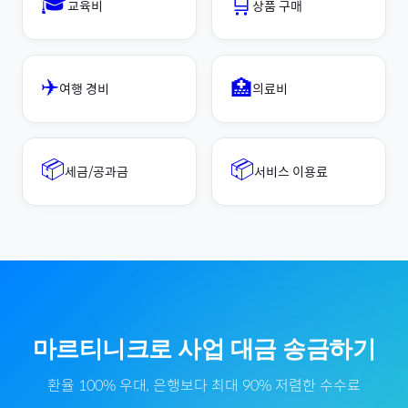
🎓
🛒
교육비
상품 구매
✈️
🏥
여행 경비
의료비
📦
📦
세금/공과금
서비스 이용료
마르티니크
로
사업 대금
송금하기
환율 100% 우대, 은행보다 최대 90% 저렴한 수수료