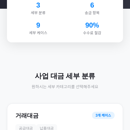
3
6
세부 분류
송금 항목
9
90%
세부 케이스
수수료 절감
사업 대금
세부 분류
원하시는 세부 카테고리를 선택해주세요
거래대금
3
개 케이스
공급대금
납품대금