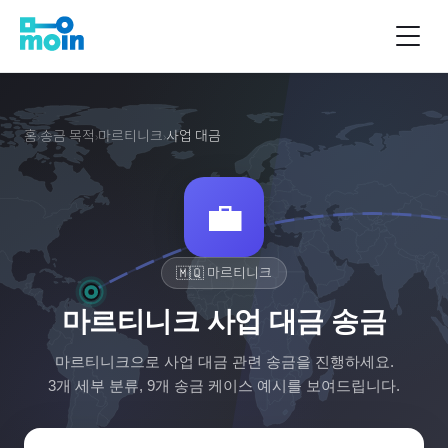
홈
송금 목적
마르티니크
사업 대금
›
›
›
💼
🇲🇶
마르티니크
마르티니크 사업 대금 송금
마르티니크
으로
사업 대금
관련 송금을 진행하세요.
3
개 세부 분류,
9
개 송금 케이스 예시를 보여드립니다.