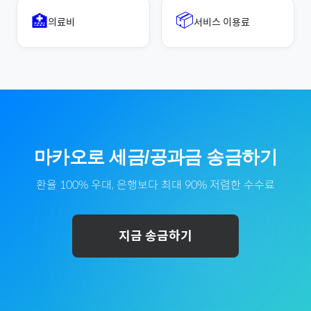
📦
🏥
의료비
서비스 이용료
마카오
로
세금/공과금
송금하기
환율 100% 우대, 은행보다 최대 90% 저렴한 수수료
지금 송금하기