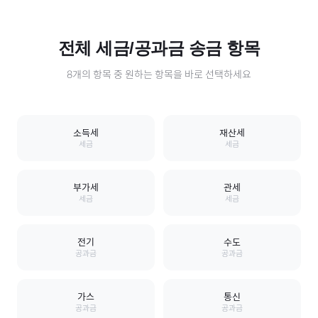
전체
세금/공과금
송금 항목
8
개의 항목 중 원하는 항목을 바로 선택하세요
소득세
재산세
세금
세금
부가세
관세
세금
세금
전기
수도
공과금
공과금
가스
통신
공과금
공과금