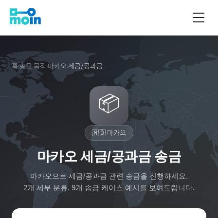
홈
송금 목적
마카오
세금/공과금
›
›
›
📦
🇲🇴
마카오
마카오 세금/공과금 송금
마카오
으로
세금/공과금
관련 송금을 진행하세요.
2
개 세부 분류,
9
개 송금 케이스 예시를 보여드립니다.