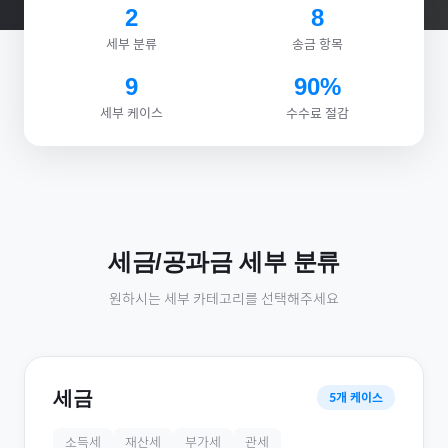
2
8
세부 분류
송금 항목
9
90%
세부 케이스
수수료 절감
세금/공과금
세부 분류
원하시는 세부 카테고리를 선택해주세요
세금
5
개 케이스
소득세
재산세
부가세
관세