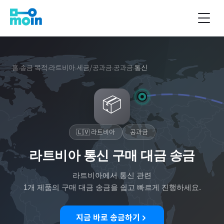
홈
송금 목적
라트비아
세금/공과금
공과금
통신
›
›
›
›
›
📦
🇱🇻
라트비아
공과금
라트비아 통신 구매 대금 송금
라트비아
에서
통신
관련
1
개 제품의 구매 대금 송금을 쉽고 빠르게 진행하세요.
지금 바로 송금하기