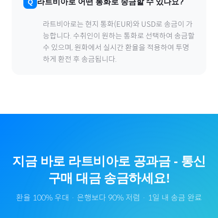
라트비아
로
어떤 통화로 송금할 수 있나요?
라트비아
로
는 현지 통화(
EUR
)와 USD로 송금이 가
능합니다. 수취인이 원하는 통화로 선택하여 송금할
수 있으며, 원화에서 실시간 환율을 적용하여 투명
하게 환전 후 송금됩니다.
지금 바로
라트비아
로
공과금
-
통신
구매 대금 송금하세요!
환율 100% 우대 · 은행보다 90% 저렴 · 1일 내 송금 완료