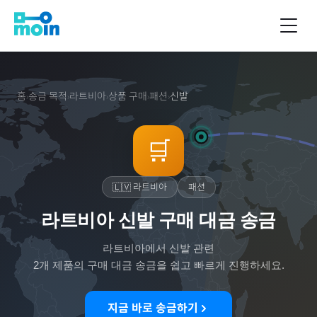
홈
송금 목적
라트비아
상품 구매
패션
신발
›
›
›
›
›
🛒
🇱🇻
라트비아
패션
라트비아 신발 구매 대금 송금
라트비아
에서
신발
관련
2
개 제품의 구매 대금 송금을 쉽고 빠르게 진행하세요.
지금 바로 송금하기