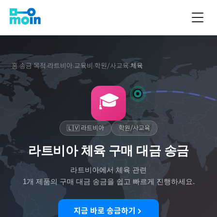
홈
송금 목적
라트비아
교육비
학원/사교육
체육
›
›
›
›
›
🎓
🇱🇻
라트비아
학원/사교육
라트비아 체육 구매 대금 송금
라트비아
에서
체육
관련
1
개 제품의 구매 대금 송금을 쉽고 빠르게 진행하세요.
지금 바로 송금하기