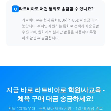
라트비아
로
어떤 통화로 송금할 수 있나요?
라트비아
로
는 현지 통화(
EUR
)와 USD로 송금이 가
능합니다. 수취인이 원하는 통화로 선택하여 송금할
수 있으며, 원화에서 실시간 환율을 적용하여 투명
하게 환전 후 송금됩니다.
지금 바로
라트비아
로
학원/사교육
-
체육
구매 대금 송금하세요!
환율 100% 우대 · 은행보다 90% 저렴 · 1일 내 송금 완료