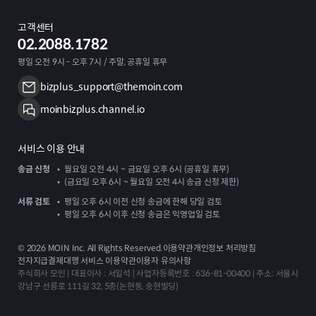
고객센터
02.2088.1782
평일 오전 9시 - 오후 7시 / 주말, 공휴일 휴무
bizplus_support@themoin.com
moinbizplus.channel.io
서비스 이용 안내
송금 신청
월요일 오전 4시 ~ 금요일 오후 6시 (공휴일 휴무)
(금요일 오후 6시 ~ 월요일 오전 4시 송금 신청 제한)
서류 검토
평일 오후 6시 이전 신청 송금에 한해 당일 검토
평일 오후 6시 이후 신청 송금은 익영업일 검토
©
2026
MOIN Inc. All Rights Reserved.
이용약관
개인정보 처리방침
전자지급결제대행 서비스 이용약관
이용자 유의사항
주식회사 모인 | 대표이사 : 서일석 | 사업자등록번호 : 636-81-00400 | 주소: 서울시
강남구 선릉로 111길 32, 5층(논현동, 송현빌딩)