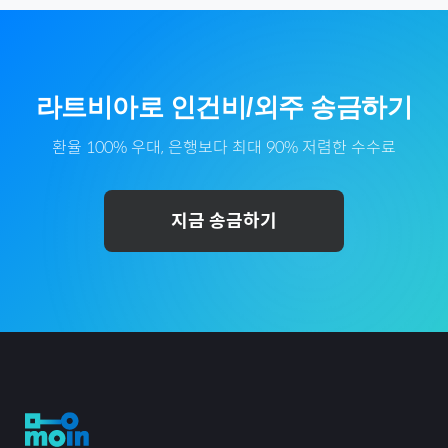
라트비아
로
인건비/외주
송금하기
환율 100% 우대, 은행보다 최대 90% 저렴한 수수료
지금 송금하기