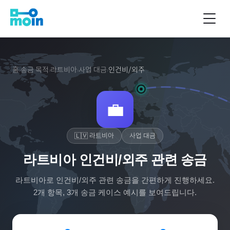
홈
송금 목적
라트비아
사업 대금
인건비/외주
›
›
›
›
💼
🇱🇻
라트비아
사업 대금
라트비아 인건비/외주 관련 송금
라트비아
로
인건비/외주
관련 송금을 간편하게 진행하세요.
2
개 항목,
3
개 송금 케이스 예시를 보여드립니다.