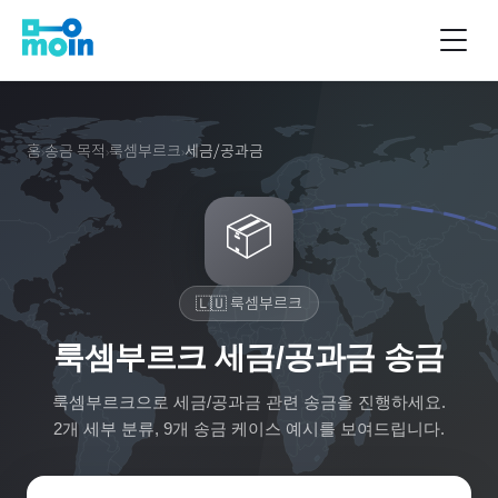
홈
송금 목적
룩셈부르크
세금/공과금
›
›
›
📦
🇱🇺
룩셈부르크
룩셈부르크 세금/공과금 송금
룩셈부르크
으로
세금/공과금
관련 송금을 진행하세요.
2
개 세부 분류,
9
개 송금 케이스 예시를 보여드립니다.