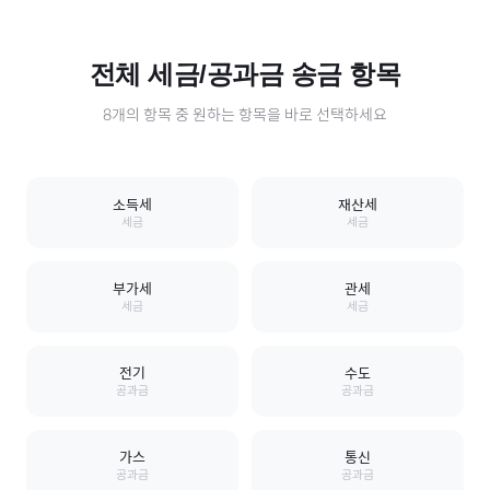
전체
세금/공과금
송금 항목
8
개의 항목 중 원하는 항목을 바로 선택하세요
소득세
재산세
세금
세금
부가세
관세
세금
세금
전기
수도
공과금
공과금
가스
통신
공과금
공과금