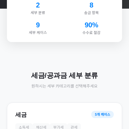
2
8
세부 분류
송금 항목
9
90%
세부 케이스
수수료 절감
세금/공과금
세부 분류
원하시는 세부 카테고리를 선택해주세요
세금
5
개 케이스
소득세
재산세
부가세
관세