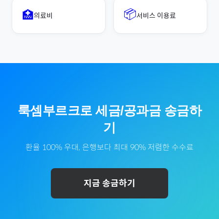
📦
🏥
의료비
서비스 이용료
룩셈부르크
로
세금/공과금
송금하
기
환율 100% 우대, 은행보다 최대 90% 저렴한 수수료
지금 송금하기