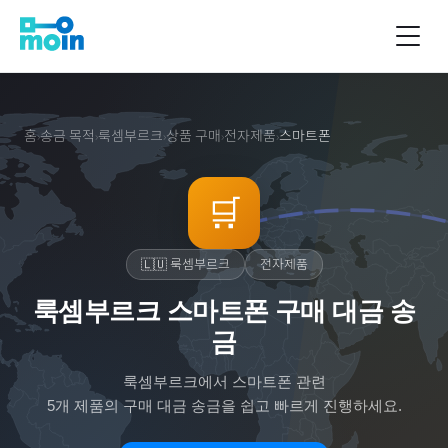
홈
송금 목적
룩셈부르크
상품 구매
전자제품
스마트폰
›
›
›
›
›
🛒
🇱🇺
룩셈부르크
전자제품
룩셈부르크 스마트폰 구매 대금 송
금
룩셈부르크
에서
스마트폰
관련
5
개 제품의 구매 대금 송금을 쉽고 빠르게 진행하세요.