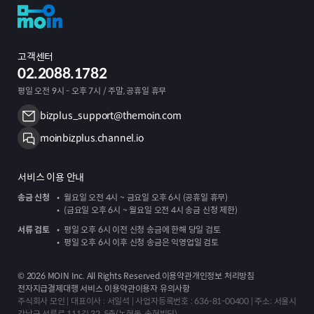
고객센터
02.2088.1782
평일 오전 9시 - 오후 7시 / 주말, 공휴일 휴무
bizplus_support@themoin.com
moinbizplus.channel.io
서비스 이용 안내
송금 신청
월요일 오전 4시 ~ 금요일 오후 6시 (공휴일 휴무)
(금요일 오후 6시 ~ 월요일 오전 4시 송금 신청 제한)
서류 검토
평일 오후 6시 이전 신청 송금에 한해 당일 검토
평일 오후 6시 이후 신청 송금은 익영업일 검토
©
2026
MOIN Inc. All Rights Reserved.
이용약관
개인정보 처리방침
전자지급결제대행 서비스 이용약관
이용자 유의사항
주식회사 모인 | 대표이사 : 서일석 | 사업자등록번호 : 636-81-00400 | 주소: 서울시
강남구 선릉로 111길 32, 5층(논현동, 송현빌딩)