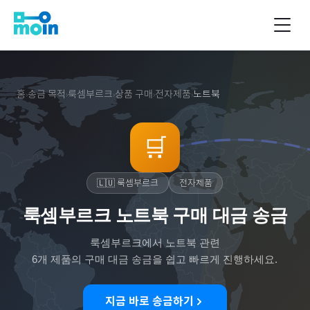
홈
송금 목적
룩셈부르크
상품 구매
전자제품
노트북
›
›
›
›
›
🛒
🇱🇺
룩셈부르크
전자제품
룩셈부르크 노트북 구매 대금 송금
룩셈부르크
에서
노트북
관련
6
개 제품의 구매 대금 송금을 쉽고 빠르게 진행하세요.
지금 바로 송금하기