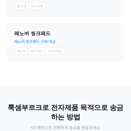
델 XPS
Dell XPS
레노버 씽크패드
레노버 씽크패드 구매 대금
레노버
씽크패드
ThinkPad
룩셈부르크
로
전자제품
목적으로 송금
하는 방법
4단계만으로 간편하게 송금을 완료하세요