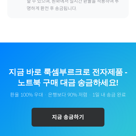
할 수 있으며, 원화에서 실시간 환율을 적용하여 투
명하게 환전 후 송금됩니다.
지금 바로
룩셈부르크
로
전자제품
-
노트북
구매 대금 송금하세요!
환율 100% 우대 · 은행보다 90% 저렴 · 1일 내 송금 완료
지금 송금하기