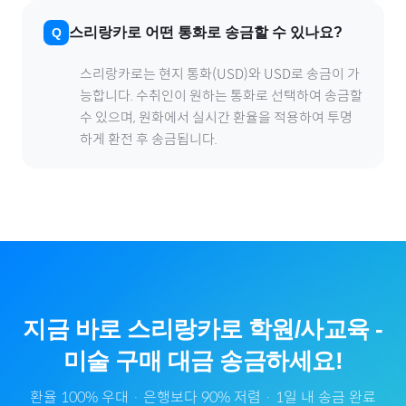
스리랑카
로
어떤 통화로 송금할 수 있나요?
스리랑카
로
는 현지 통화(
USD
)와 USD로 송금이 가
능합니다. 수취인이 원하는 통화로 선택하여 송금할
수 있으며, 원화에서 실시간 환율을 적용하여 투명
하게 환전 후 송금됩니다.
지금 바로
스리랑카
로
학원/사교육
-
미술
구매 대금 송금하세요!
환율 100% 우대 · 은행보다 90% 저렴 · 1일 내 송금 완료