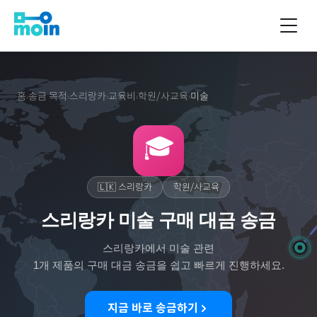
홈
송금 목적
스리랑카
교육비
학원/사교육
미술
›
›
›
›
›
🎓
🇱🇰
스리랑카
학원/사교육
스리랑카 미술 구매 대금 송금
스리랑카
에서
미술
관련
1
개 제품의 구매 대금 송금을 쉽고 빠르게 진행하세요.
지금 바로 송금하기