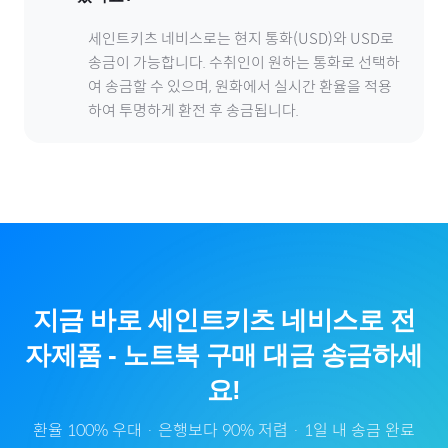
세인트키츠 네비스
로
는 현지 통화(
USD
)와 USD로
송금이 가능합니다. 수취인이 원하는 통화로 선택하
여 송금할 수 있으며, 원화에서 실시간 환율을 적용
하여 투명하게 환전 후 송금됩니다.
지금 바로
세인트키츠 네비스
로
전
자제품
-
노트북
구매 대금 송금하세
요!
환율 100% 우대 · 은행보다 90% 저렴 · 1일 내 송금 완료