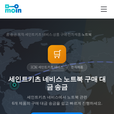
홈
송금 목적
세인트키츠 네비스
상품 구매
전자제품
노트북
›
›
›
›
›
🛒
🇰🇳
세인트키츠 네비스
전자제품
세인트키츠 네비스 노트북 구매 대
금 송금
세인트키츠 네비스
에서
노트북
관련
6
개 제품의 구매 대금 송금을 쉽고 빠르게 진행하세요.