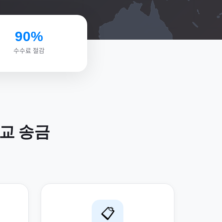
90%
수수료 절감
교
송금
📋