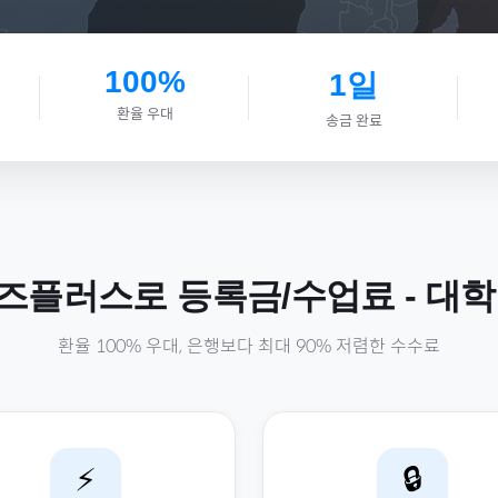
100%
1일
환율 우대
송금 완료
즈플러스로
등록금/수업료
-
대학
환율 100% 우대, 은행보다 최대 90% 저렴한 수수료
⚡
🔒