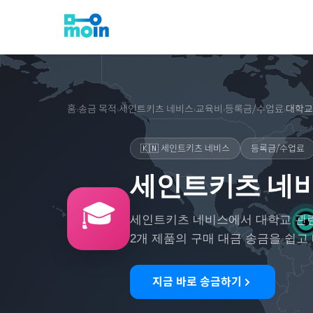
홈
송금 목적
세인트키츠 네비스
교육비
등록금/수업료
대학교
›
›
›
›
›
🇰🇳
세인트키츠 네비스
등록금/수업료
세인트키츠 네비
🎓
세인트키츠 네비스
에서
대학교
관
2
개 제품의 구매 대금 송금을 쉽고
지금 바로 송금하기