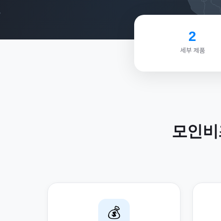
2
세부 제품
모인비
💰