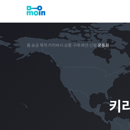
홈
송금 목적
키리바시
상품 구매
패션
신발
운동화
›
›
›
›
›
›
키