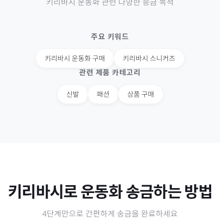
키리바시
운동화
관련 다양한 송금 목적
주요 키워드
키리바시
운동화 구매
키리바시
스니커즈
관련 제품 카테고리
신발
패션
상품 구매
키리바시
로
운동화
송금하는 방법
4단계만으로 간편하게 송금을 완료하세요