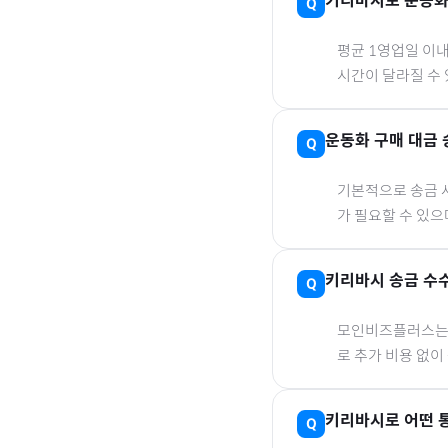
키리바시
로
운동
평균 1영업일 이
시간이 달라질 수 
운동화
구매 대금 
기본적으로 송금 사
가 필요할 수 있
키리바시
송금 수
모인비즈플러스는 은
로 추가 비용 없이
키리바시
로
어떤 