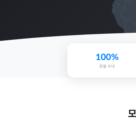
100%
환율 우대